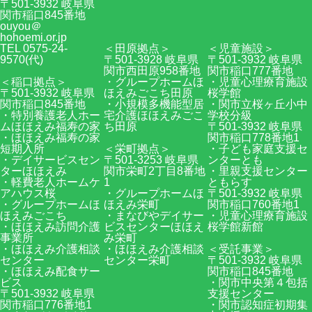
〒501-3932 岐阜県
関市稲口845番地
ouyou＠
hohoemi.or.jp
TEL 0575-24-
＜田原拠点＞
＜児童施設＞
9570(代)
〒501-3928 岐阜県
〒501-3932 岐阜県
関市西田原958番地
関市稲口777番地
＜稲口拠点＞
・グループホームほ
・児童心理療育施設
〒501-3932 岐阜県
ほえみごこち田原
桜学館
関市稲口845番地
・小規模多機能型居
・関市立桜ヶ丘小中
・特別養護老人ホー
宅介護ほほえみごこ
学校分級
ムほほえみ福寿の家
ち田原
〒501-3932 岐阜県
・ほほえみ福寿の家
関市稲口778番地1
短期入所
＜栄町拠点＞
・子ども家庭支援セ
・デイサービスセン
〒501-3253 岐阜県
ンターとも
ターほほえみ
関市栄町2丁目8番地
・里親支援センター
・軽費老人ホームケ
1
ともらす
アハウス桜
・グループホームほ
〒501-3932 岐阜県
・グループホームほ
ほえみ栄町
関市稲口760番地1
ほえみごこち
・まなびやデイサー
・児童心理療育施設
・ほほえみ訪問介護
ビスセンターほほえ
桜学館新館
事業所
み栄町
・ほほえみ介護相談
・ほほえみ介護相談
＜受託事業＞
センター
センター栄町
〒501-3932 岐阜県
・ほほえみ配食サー
関市稲口845番地
ビス
・関市中央第４包括
〒501-3932 岐阜県
支援センター
関市稲口776番地1
・関市認知症初期集