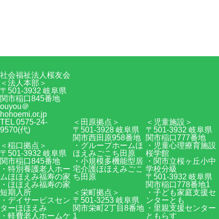
〒501-3932 岐阜県関市稲口845番地
0575-24-9570
Facebook
RSS
社会福祉法人桜友会
＜法人本部＞
〒501-3932 岐阜県
関市稲口845番地
ouyou＠
hohoemi.or.jp
TEL 0575-24-
＜田原拠点＞
＜児童施設＞
9570(代)
〒501-3928 岐阜県
〒501-3932 岐阜県
関市西田原958番地
関市稲口777番地
＜稲口拠点＞
・グループホームほ
・児童心理療育施設
〒501-3932 岐阜県
ほえみごこち田原
桜学館
関市稲口845番地
・小規模多機能型居
・関市立桜ヶ丘小中
・特別養護老人ホー
宅介護ほほえみごこ
学校分級
ムほほえみ福寿の家
ち田原
〒501-3932 岐阜県
・ほほえみ福寿の家
関市稲口778番地1
短期入所
＜栄町拠点＞
・子ども家庭支援セ
・デイサービスセン
〒501-3253 岐阜県
ンターとも
ターほほえみ
関市栄町2丁目8番地
・里親支援センター
・軽費老人ホームケ
1
ともらす