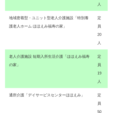
人
地域密着型・ユニット型老人介護施設「特別養
定
護老人ホーム ほほえみ福寿の家」
員
20
人
老人介護施設 短期入所生活介護「ほほえみ福寿
定
の家」
員
19
人
通所介護「デイサービスセンターほほえみ」
定
員
50