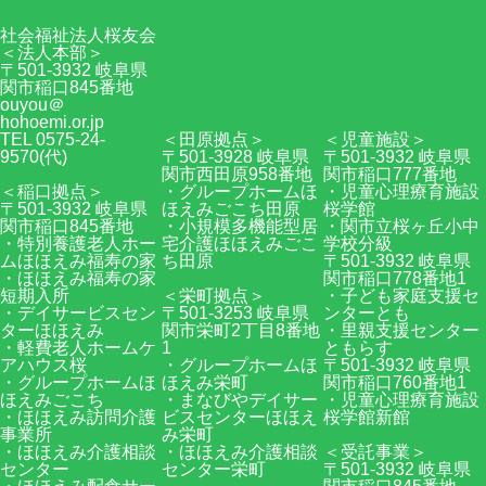
社会福祉法人桜友会
＜法人本部＞
〒501-3932 岐阜県
関市稲口845番地
ouyou＠
hohoemi.or.jp
TEL 0575-24-
＜田原拠点＞
＜児童施設＞
9570(代)
〒501-3928 岐阜県
〒501-3932 岐阜県
関市西田原958番地
関市稲口777番地
＜稲口拠点＞
・グループホームほ
・児童心理療育施設
〒501-3932 岐阜県
ほえみごこち田原
桜学館
関市稲口845番地
・小規模多機能型居
・関市立桜ヶ丘小中
・特別養護老人ホー
宅介護ほほえみごこ
学校分級
ムほほえみ福寿の家
ち田原
〒501-3932 岐阜県
・ほほえみ福寿の家
関市稲口778番地1
短期入所
＜栄町拠点＞
・子ども家庭支援セ
・デイサービスセン
〒501-3253 岐阜県
ンターとも
ターほほえみ
関市栄町2丁目8番地
・里親支援センター
・軽費老人ホームケ
1
ともらす
アハウス桜
・グループホームほ
〒501-3932 岐阜県
・グループホームほ
ほえみ栄町
関市稲口760番地1
ほえみごこち
・まなびやデイサー
・児童心理療育施設
・ほほえみ訪問介護
ビスセンターほほえ
桜学館新館
事業所
み栄町
・ほほえみ介護相談
・ほほえみ介護相談
＜受託事業＞
センター
センター栄町
〒501-3932 岐阜県