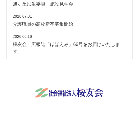
旭ヶ丘民生委員 施設見学会
2026.07.01
介護職員の高校新卒募集開始
2026.06.16
桜友会 広報誌「ほほえみ」66号をお届けいたしま
す。
社会福祉法人桜友会
〒501-3932 岐阜県関市稲口845番地
0575-24-9570
Facebook
RSS