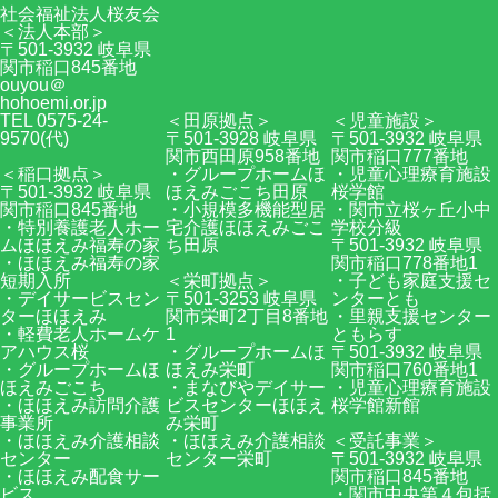
社会福祉法人桜友会
＜法人本部＞
〒501-3932 岐阜県
関市稲口845番地
ouyou＠
hohoemi.or.jp
TEL 0575-24-
＜田原拠点＞
＜児童施設＞
9570(代)
〒501-3928 岐阜県
〒501-3932 岐阜県
関市西田原958番地
関市稲口777番地
＜稲口拠点＞
・グループホームほ
・児童心理療育施設
〒501-3932 岐阜県
ほえみごこち田原
桜学館
関市稲口845番地
・小規模多機能型居
・関市立桜ヶ丘小中
・特別養護老人ホー
宅介護ほほえみごこ
学校分級
ムほほえみ福寿の家
ち田原
〒501-3932 岐阜県
・ほほえみ福寿の家
関市稲口778番地1
短期入所
＜栄町拠点＞
・子ども家庭支援セ
・デイサービスセン
〒501-3253 岐阜県
ンターとも
ターほほえみ
関市栄町2丁目8番地
・里親支援センター
・軽費老人ホームケ
1
ともらす
アハウス桜
・グループホームほ
〒501-3932 岐阜県
・グループホームほ
ほえみ栄町
関市稲口760番地1
ほえみごこち
・まなびやデイサー
・児童心理療育施設
・ほほえみ訪問介護
ビスセンターほほえ
桜学館新館
事業所
み栄町
・ほほえみ介護相談
・ほほえみ介護相談
＜受託事業＞
センター
センター栄町
〒501-3932 岐阜県
・ほほえみ配食サー
関市稲口845番地
ビス
・関市中央第４包括