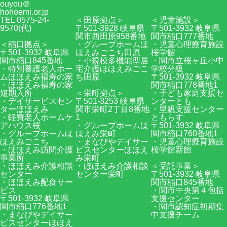
ouyou＠
hohoemi.or.jp
TEL 0575-24-
＜田原拠点＞
＜児童施設＞
9570(代)
〒501-3928 岐阜県
〒501-3932 岐阜県
関市西田原958番地
関市稲口777番地
＜稲口拠点＞
・グループホームほ
・児童心理療育施設
〒501-3932 岐阜県
ほえみごこち田原
桜学館
関市稲口845番地
・小規模多機能型居
・関市立桜ヶ丘小中
・特別養護老人ホー
宅介護ほほえみごこ
学校分級
ムほほえみ福寿の家
ち田原
〒501-3932 岐阜県
・ほほえみ福寿の家
関市稲口778番地1
短期入所
＜栄町拠点＞
・子ども家庭支援セ
・デイサービスセン
〒501-3253 岐阜県
ンターとも
ターほほえみ
関市栄町2丁目8番地
・里親支援センター
・軽費老人ホームケ
1
ともらす
アハウス桜
・グループホームほ
〒501-3932 岐阜県
・グループホームほ
ほえみ栄町
関市稲口760番地1
ほえみごこち
・まなびやデイサー
・児童心理療育施設
・ほほえみ訪問介護
ビスセンターほほえ
桜学館新館
事業所
み栄町
・ほほえみ介護相談
・ほほえみ介護相談
＜受託事業＞
センター
センター栄町
〒501-3932 岐阜県
・ほほえみ配食サー
関市稲口845番地
ビス
・関市中央第４包括
〒501-3932 岐阜県
支援センター
関市稲口776番地1
・関市認知症初期集
・まなびやデイサー
中支援チーム
ビスセンターほほえ