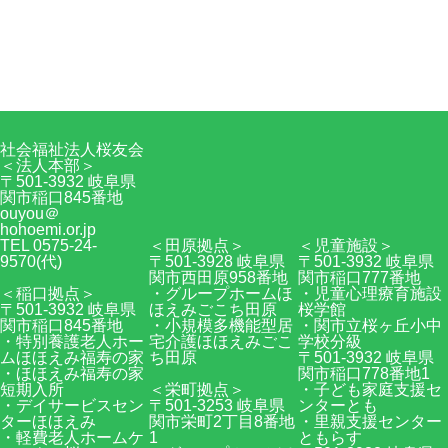
〒501-3932 岐阜県関市稲口845番地
0575-24-9570
Facebook
RSS
社会福祉法人桜友会
＜法人本部＞
〒501-3932 岐阜県
関市稲口845番地
ouyou＠
hohoemi.or.jp
TEL 0575-24-
＜田原拠点＞
＜児童施設＞
9570(代)
〒501-3928 岐阜県
〒501-3932 岐阜県
関市西田原958番地
関市稲口777番地
＜稲口拠点＞
・グループホームほ
・児童心理療育施設
〒501-3932 岐阜県
ほえみごこち田原
桜学館
関市稲口845番地
・小規模多機能型居
・関市立桜ヶ丘小中
・特別養護老人ホー
宅介護ほほえみごこ
学校分級
ムほほえみ福寿の家
ち田原
〒501-3932 岐阜県
・ほほえみ福寿の家
関市稲口778番地1
短期入所
＜栄町拠点＞
・子ども家庭支援セ
・デイサービスセン
〒501-3253 岐阜県
ンターとも
ターほほえみ
関市栄町2丁目8番地
・里親支援センター
・軽費老人ホームケ
1
ともらす