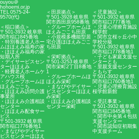
ouyou＠
hohoemi.or.jp
TEL 0575-24-
＜田原拠点＞
＜児童施設＞
9570(代)
〒501-3928 岐阜県
〒501-3932 岐阜県
関市西田原958番地
関市稲口777番地
＜稲口拠点＞
・グループホームほ
・児童心理療育施設
〒501-3932 岐阜県
ほえみごこち田原
桜学館
関市稲口845番地
・小規模多機能型居
・関市立桜ヶ丘小中
・特別養護老人ホー
宅介護ほほえみごこ
学校分級
ムほほえみ福寿の家
ち田原
〒501-3932 岐阜県
・ほほえみ福寿の家
関市稲口778番地1
短期入所
＜栄町拠点＞
・子ども家庭支援セ
・デイサービスセン
〒501-3253 岐阜県
ンターとも
ターほほえみ
関市栄町2丁目8番地
・里親支援センター
・軽費老人ホームケ
1
ともらす
アハウス桜
・グループホームほ
〒501-3932 岐阜県
・グループホームほ
ほえみ栄町
関市稲口760番地1
ほえみごこち
・まなびやデイサー
・児童心理療育施設
・ほほえみ訪問介護
ビスセンターほほえ
桜学館新館
事業所
み栄町
・ほほえみ介護相談
・ほほえみ介護相談
＜受託事業＞
センター
センター栄町
〒501-3932 岐阜県
・ほほえみ配食サー
関市稲口845番地
ビス
・関市中央第４包括
〒501-3932 岐阜県
支援センター
関市稲口776番地1
・関市認知症初期集
・まなびやデイサー
中支援チーム
ビスセンターほほえ