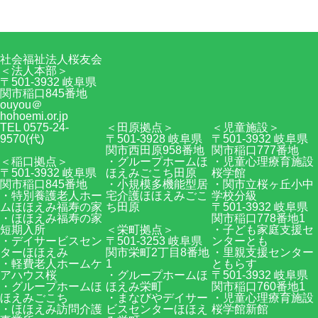
Facebook
RSS
社会福祉法人桜友会
＜法人本部＞
〒501-3932 岐阜県
関市稲口845番地
ouyou＠
hohoemi.or.jp
TEL 0575-24-
＜田原拠点＞
＜児童施設＞
9570(代)
〒501-3928 岐阜県
〒501-3932 岐阜県
関市西田原958番地
関市稲口777番地
＜稲口拠点＞
・グループホームほ
・児童心理療育施設
〒501-3932 岐阜県
ほえみごこち田原
桜学館
関市稲口845番地
・小規模多機能型居
・関市立桜ヶ丘小中
・特別養護老人ホー
宅介護ほほえみごこ
学校分級
ムほほえみ福寿の家
ち田原
〒501-3932 岐阜県
・ほほえみ福寿の家
関市稲口778番地1
短期入所
＜栄町拠点＞
・子ども家庭支援セ
・デイサービスセン
〒501-3253 岐阜県
ンターとも
ターほほえみ
関市栄町2丁目8番地
・里親支援センター
・軽費老人ホームケ
1
ともらす
アハウス桜
・グループホームほ
〒501-3932 岐阜県
・グループホームほ
ほえみ栄町
関市稲口760番地1
ほえみごこち
・まなびやデイサー
・児童心理療育施設
・ほほえみ訪問介護
ビスセンターほほえ
桜学館新館