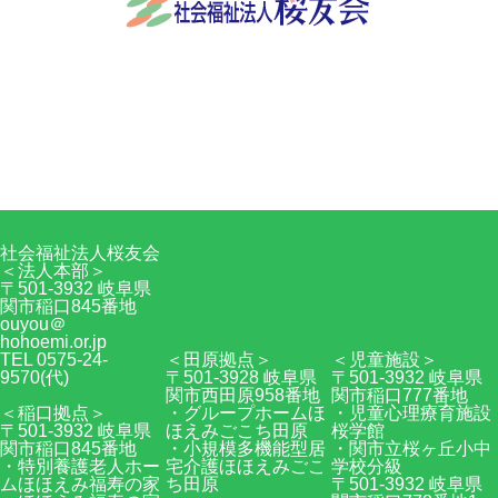
社会福祉法人桜友会
〒501-3932 岐阜県関市稲口845番地
0575-24-9570
Facebook
RSS
社会福祉法人桜友会
＜法人本部＞
〒501-3932 岐阜県
関市稲口845番地
ouyou＠
hohoemi.or.jp
TEL 0575-24-
＜田原拠点＞
＜児童施設＞
9570(代)
〒501-3928 岐阜県
〒501-3932 岐阜県
関市西田原958番地
関市稲口777番地
＜稲口拠点＞
・グループホームほ
・児童心理療育施設
〒501-3932 岐阜県
ほえみごこち田原
桜学館
関市稲口845番地
・小規模多機能型居
・関市立桜ヶ丘小中
・特別養護老人ホー
宅介護ほほえみごこ
学校分級
ムほほえみ福寿の家
ち田原
〒501-3932 岐阜県