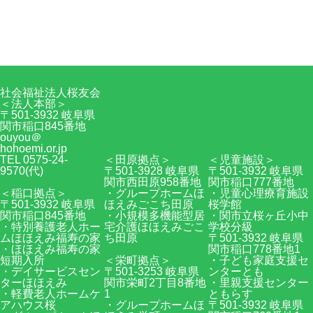
0575-24-9570
Facebook
RSS
社会福祉法人桜友会
＜法人本部＞
〒501-3932 岐阜県
関市稲口845番地
ouyou＠
hohoemi.or.jp
TEL 0575-24-
＜田原拠点＞
＜児童施設＞
9570(代)
〒501-3928 岐阜県
〒501-3932 岐阜県
関市西田原958番地
関市稲口777番地
＜稲口拠点＞
・グループホームほ
・児童心理療育施設
〒501-3932 岐阜県
ほえみごこち田原
桜学館
関市稲口845番地
・小規模多機能型居
・関市立桜ヶ丘小中
・特別養護老人ホー
宅介護ほほえみごこ
学校分級
ムほほえみ福寿の家
ち田原
〒501-3932 岐阜県
・ほほえみ福寿の家
関市稲口778番地1
短期入所
＜栄町拠点＞
・子ども家庭支援セ
・デイサービスセン
〒501-3253 岐阜県
ンターとも
ターほほえみ
関市栄町2丁目8番地
・里親支援センター
・軽費老人ホームケ
1
ともらす
アハウス桜
・グループホームほ
〒501-3932 岐阜県