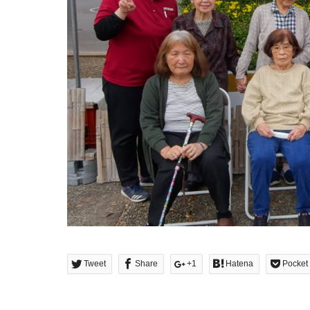
Tweet
Share
+1
Hatena
Pocket