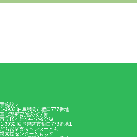
70
童施設＞
01-3932 岐阜県関市稲口777番地
童心理療育施設桜学館
市立桜ヶ丘小中学校分級
01-3932 岐阜県関市稲口778番地1
ども家庭支援センターとも
親支援センターともらす