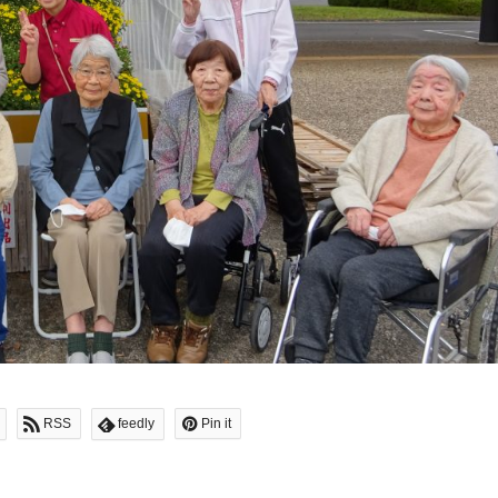
RSS
feedly
Pin it