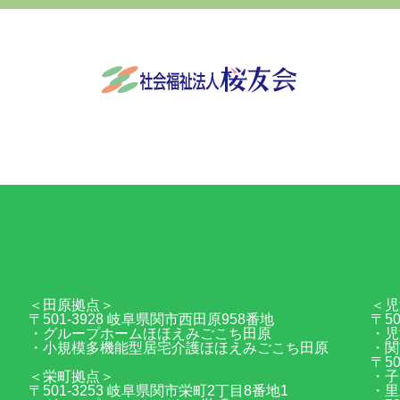
社会福祉法人桜友会
〒501-3932 岐阜県関市稲口845番地
0575-24-95
＜田原拠点＞
＜児
〒501-3928 岐阜県関市西田原958番地
〒5
・グループホームほほえみごこち田原
・児
・小規模多機能型居宅介護ほほえみごこち田原
・関
〒5
＜栄町拠点＞
・子
〒501-3253 岐阜県関市栄町2丁目8番地1
・里