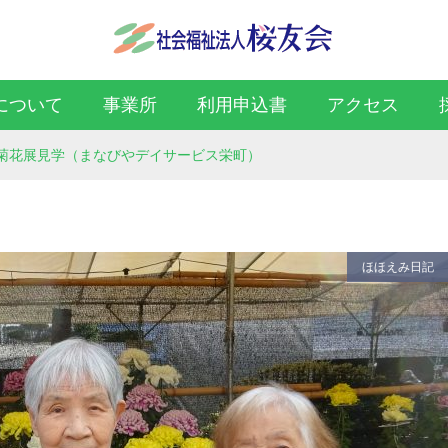
について
事業所
利用申込書
アクセス
菊花展見学（まなびやデイサービス栄町）
ほほえみ日記