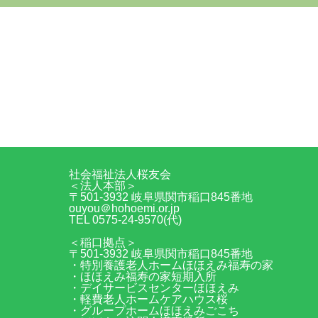
社会福祉法人桜友会
＜法人本部＞
〒501-3932 岐阜県関市稲口845番地
ouyou＠hohoemi.or.jp
TEL 0575-24-9570(代)
＜稲口拠点＞
〒501-3932 岐阜県関市稲口845番地
・特別養護老人ホームほほえみ福寿の家
・ほほえみ福寿の家短期入所
・デイサービスセンターほほえみ
・軽費老人ホームケアハウス桜
・グループホームほほえみごこち