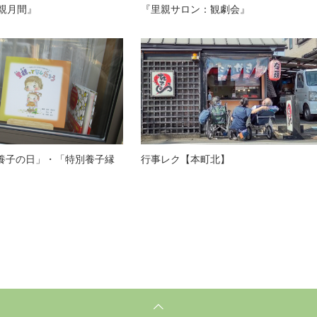
里親月間』
『里親サロン：観劇会』
養子の日」・「特別養子縁
行事レク【本町北】
」