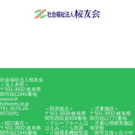
社会福祉法人桜友会
〒501-3932 岐阜県関市稲口845番地
0575-24-9570
Facebook
RSS
社会福祉法人桜友会
＜法人本部＞
〒501-3932 岐阜県
関市稲口845番地
ouyou＠
hohoemi.or.jp
TEL 0575-24-
＜田原拠点＞
＜児童施設＞
9570(代)
〒501-3928 岐阜県
〒501-3932 岐阜県
関市西田原958番地
関市稲口777番地
＜稲口拠点＞
・グループホームほ
・児童心理療育施設
〒501-3932 岐阜県
ほえみごこち田原
桜学館
関市稲口845番地
・小規模多機能型居
・関市立桜ヶ丘小中