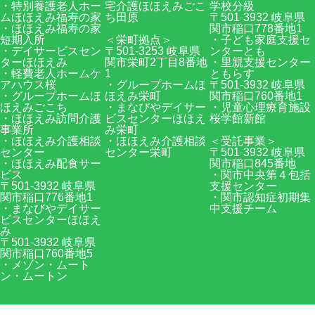
・特別養護老人ホー
宅介護ほほえみごこ
学校分級
ムほほえみ福寿の家
ち田原
〒501-3932 岐阜県
・ほほえみ福寿の家
関市稲口778番地1
短期入所
＜栄町拠点＞
・子ども家庭支援セ
・デイサービスセン
〒501-3253 岐阜県
ンターとも
ターほほえみ
関市栄町2丁目8番地
・里親支援センター
・軽費老人ホームケ
1
ともらす
アハウス桜
・グループホームほ
〒501-3932 岐阜県
・グループホームほ
ほえみ栄町
関市稲口760番地1
ほえみごこち
・まなびやデイサー
・児童心理療育施設
・ほほえみ訪問介護
ビスセンターほほえ
桜学館新館
事業所
み栄町
・ほほえみ介護相談
・ほほえみ介護相談
＜受託事業＞
センター
センター栄町
〒501-3932 岐阜県
・ほほえみ配食サー
関市稲口845番地
ビス
・関市中央第４包括
〒501-3932 岐阜県
支援センター
関市稲口776番地1
・関市認知症初期集
・まなびやデイサー
中支援チーム
ビスセンターほほえ
み
〒501-3932 岐阜県
関市稲口760番地5
・メゾン・ムート
ン・ムートン