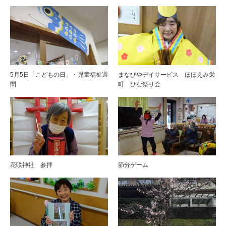
5月5日「こどもの日」・児童福祉週
まなびやデイサービス ほほえみ栄
間
町 ひな祭り会
花咲神社 参拝
節分ゲーム