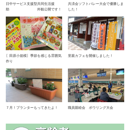
日中サービス支援型共同生活援
共済会ソフトバレー大会で優勝しま
助 外観公開です！
した！
〖田原小規模〗季節を感じる雰囲気
里親カフェを開催しました！
作り
７月！プランターもってきたよ！
職員親睦会 ボウリング大会