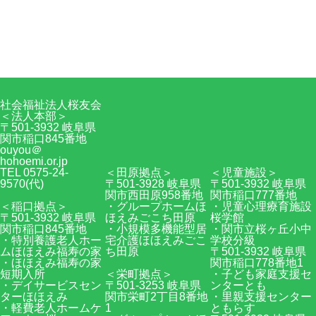
〒501-3932 岐阜県関市稲口845番地
0575-24-9570
Facebook
RSS
社会福祉法人桜友会
＜法人本部＞
〒501-3932 岐阜県
関市稲口845番地
ouyou＠
hohoemi.or.jp
TEL 0575-24-
＜田原拠点＞
＜児童施設＞
9570(代)
〒501-3928 岐阜県
〒501-3932 岐阜県
関市西田原958番地
関市稲口777番地
＜稲口拠点＞
・グループホームほ
・児童心理療育施設
〒501-3932 岐阜県
ほえみごこち田原
桜学館
関市稲口845番地
・小規模多機能型居
・関市立桜ヶ丘小中
・特別養護老人ホー
宅介護ほほえみごこ
学校分級
ムほほえみ福寿の家
ち田原
〒501-3932 岐阜県
・ほほえみ福寿の家
関市稲口778番地1
短期入所
＜栄町拠点＞
・子ども家庭支援セ
・デイサービスセン
〒501-3253 岐阜県
ンターとも
ターほほえみ
関市栄町2丁目8番地
・里親支援センター
・軽費老人ホームケ
1
ともらす