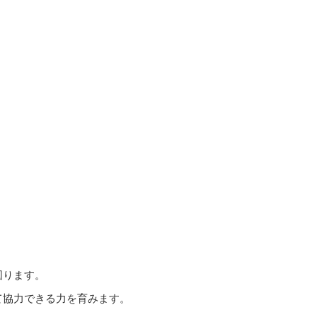
図ります。
て協力できる力を育みます。