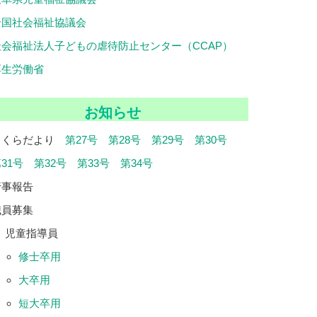
全国社会福祉協議会
社会福祉法人子どもの虐待防止センター（CCAP）
厚生労働省
お知らせ
さくらだより
第27号
第28号
第29号
第30号
31号
第32号
第33号
第34号
行事報告
職員募集
児童指導員
修士卒用
大卒用
短大卒用