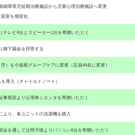
情緒障害児短期治療施設から児童心理治療施設へ変更
童居室を個室化
りテレビ4台とスピーカー1台を寄贈いただく
り御下賜金を拝受する
・空）を小規模グループケアに変更（定員44名に変更）
テムを導入（チャイルドノート）
祉事業団より公用車シエンタを寄贈いただく
により、各ユニットの洗濯機を購入
済会を通して辻明子様よりパソコン8台を寄贈いただく