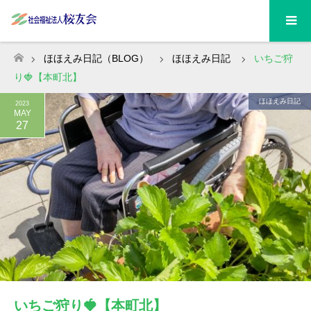
ほほえみ日記（BLOG）
ほほえみ日記
いちご狩
ホーム
り🍓【本町北】
ほほえみ日記
2023
MAY
27
いちご狩り🍓【本町北】