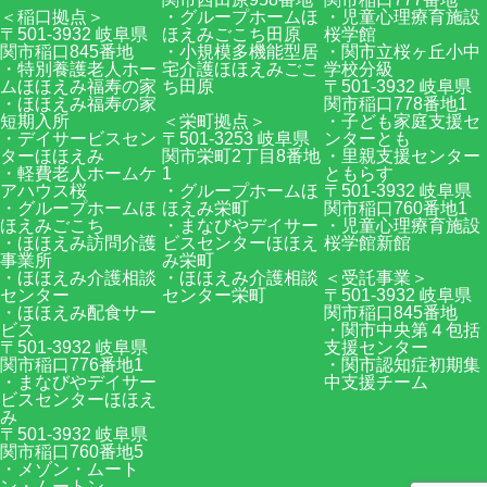
＜稲口拠点＞
・グループホームほ
・児童心理療育施設
〒501-3932 岐阜県
ほえみごこち田原
桜学館
関市稲口845番地
・小規模多機能型居
・関市立桜ヶ丘小中
・特別養護老人ホー
宅介護ほほえみごこ
学校分級
ムほほえみ福寿の家
ち田原
〒501-3932 岐阜県
・ほほえみ福寿の家
関市稲口778番地1
短期入所
＜栄町拠点＞
・子ども家庭支援セ
・デイサービスセン
〒501-3253 岐阜県
ンターとも
ターほほえみ
関市栄町2丁目8番地
・里親支援センター
・軽費老人ホームケ
1
ともらす
アハウス桜
・グループホームほ
〒501-3932 岐阜県
・グループホームほ
ほえみ栄町
関市稲口760番地1
ほえみごこち
・まなびやデイサー
・児童心理療育施設
・ほほえみ訪問介護
ビスセンターほほえ
桜学館新館
事業所
み栄町
・ほほえみ介護相談
・ほほえみ介護相談
＜受託事業＞
センター
センター栄町
〒501-3932 岐阜県
・ほほえみ配食サー
関市稲口845番地
ビス
・関市中央第４包括
〒501-3932 岐阜県
支援センター
関市稲口776番地1
・関市認知症初期集
・まなびやデイサー
中支援チーム
ビスセンターほほえ
み
〒501-3932 岐阜県
関市稲口760番地5
・メゾン・ムート
ン・ムートン