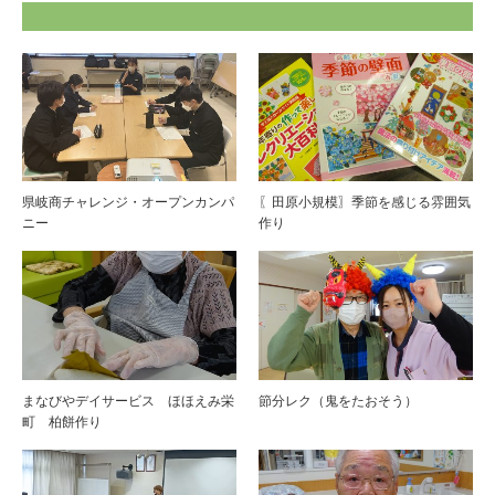
県岐商チャレンジ・オープンカンパ
〖田原小規模〗季節を感じる雰囲気
ニー
作り
まなびやデイサービス ほほえみ栄
節分レク（鬼をたおそう）
町 柏餅作り