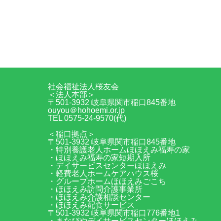
社会福祉法人桜友会
＜法人本部＞
〒501-3932 岐阜県関市稲口845番地
ouyou＠hohoemi.or.jp
TEL 0575-24-9570(代)
＜稲口拠点＞
〒501-3932 岐阜県関市稲口845番地
・特別養護老人ホームほほえみ福寿の家
・ほほえみ福寿の家短期入所
・デイサービスセンターほほえみ
・軽費老人ホームケアハウス桜
・グループホームほほえみごこち
・ほほえみ訪問介護事業所
・ほほえみ介護相談センター
・ほほえみ配食サービス
〒501-3932 岐阜県関市稲口776番地1
・まなびやデイサービスセンターほほえみ