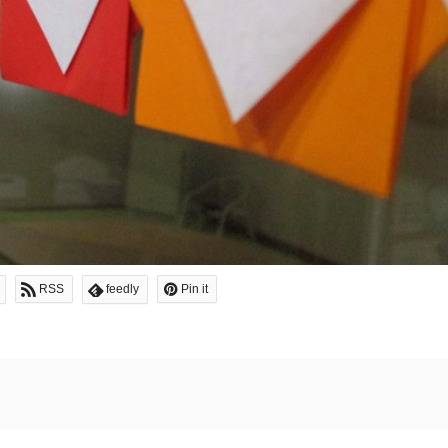
RSS
feedly
Pin it