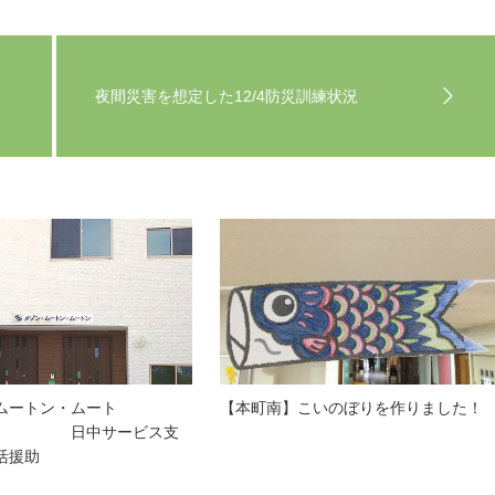
夜間災害を想定した12/4防災訓練状況
ムートン・ムート
【本町南】こいのぼりを作りました！
日中サービス支
活援助