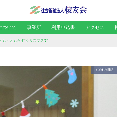
について
事業所
利用申込書
アクセス
とも・ともらす”クリスマス❣”
ほほえみ日記