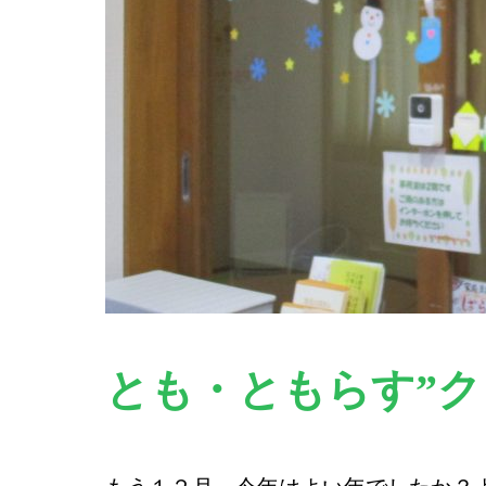
とも・ともらす”ク