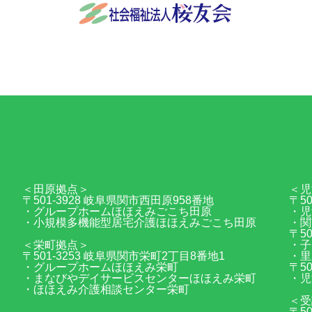
社会福祉法人桜友会
〒501-3932 岐阜県関市稲口845番地
0575-24-95
＜田原拠点＞
＜児
〒501-3928 岐阜県関市西田原958番地
〒5
・グループホームほほえみごこち田原
・児
・小規模多機能型居宅介護ほほえみごこち田原
・関
〒5
＜栄町拠点＞
・子
〒501-3253 岐阜県関市栄町2丁目8番地1
・里
・グループホームほほえみ栄町
〒5
・まなびやデイサービスセンターほほえみ栄町
・児
・ほほえみ介護相談センター栄町
＜受
〒5